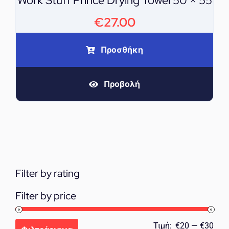
Work Stuff Prince Drying Towel 50 × 55
€
27.00
Προσθήκη
Προβολή
Filter by rating
Filter by price
Ελά
Μέγ
Τιμή:
€20
—
€30