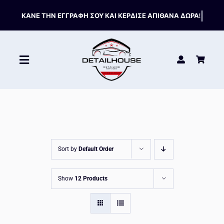
Skip
to
content
Toggle
Navigation
ΚΑΘΑΡΙΣΤΙΚΑ
ΣΥΝΤΗΡΗΣΗ
Sort by
Default Order
ΑΞΕΣΟΥΑΡ
Show
12 Products
HOT OFFERS