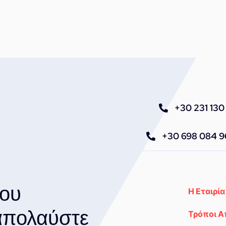
+30 231 130 
+30 698 084 
του
Η Εταιρία
 απολαύστε
Τρόποι 