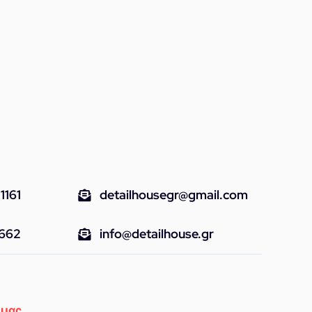
1161
detailhousegr@gmail.com
9662
info@detailhouse.gr
 μας