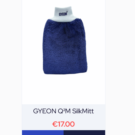
GYEON Q²M SilkMitt
€
17.00