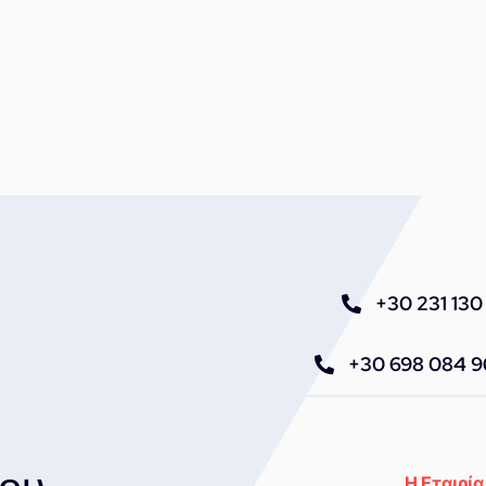
+30 231 130 
+30 698 084 
Η Εταιρία