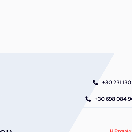
+30 231 130 
+30 698 084 
Η Εταιρία