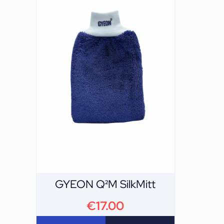
GYEON Q²M SilkMitt
€
17.00