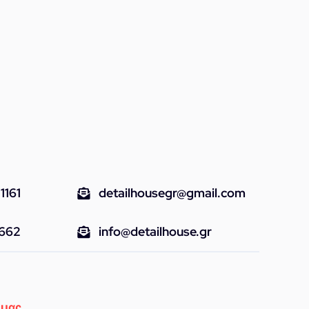
1161
detailhousegr@gmail.com
9662
info@detailhouse.gr
 μας