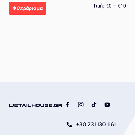
Ελά
Μέγ
Τιμή:
€0
—
€10
Φιλτράρισμα
τιμή
τιμή
Detailhouse.gr
+30 231 130 1161