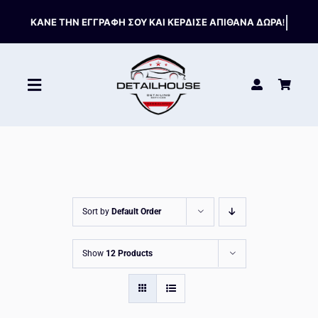
Skip
to
content
Toggle
Navigation
ΚΑΘΑΡΙΣΤΙΚΑ
ΣΥΝΤΗΡΗΣΗ
Sort by
Default Order
ΑΞΕΣΟΥΑΡ
Show
12 Products
HOT OFFERS