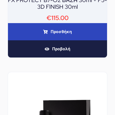
FX PROTECT B7-O2 ΒΑΣΗ 30ml + F5-
3D FINISH 30ml
€
115.00
Προσθήκη
Προβολή