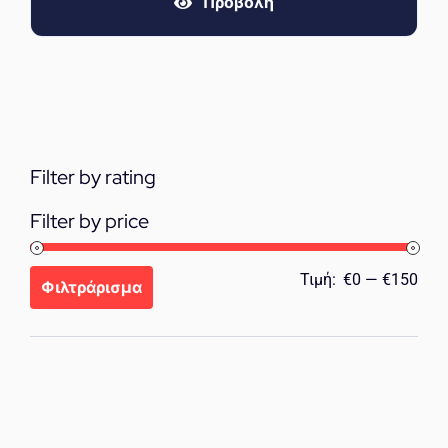
Προβολή
€49.00.
είναι:
€35.00.
Filter by rating
Filter by price
Ελά
Μέγ
Τιμή:
€0
—
€150
Φιλτράρισμα
τιμή
τιμή