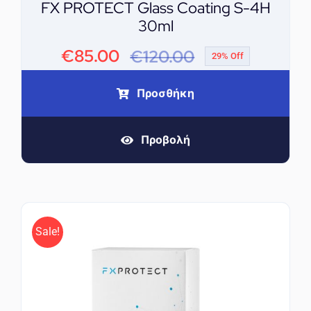
FX PROTECT Glass Coating S-4H
30ml
€
85.00
€
120.00
29% Off
Original
Η
price
τρέχουσα
Προσθήκη
was:
τιμή
Προβολή
€120.00.
είναι:
€85.00.
Sale!