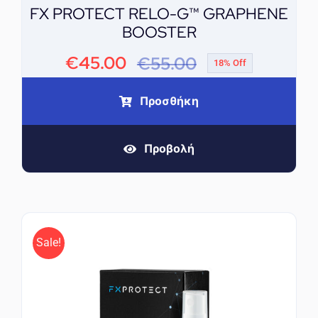
FX PROTECT RELO-G™ GRAPHENE
BOOSTER
€
45.00
€
55.00
18% Off
Original
Η
price
τρέχουσα
Προσθήκη
was:
τιμή
Προβολή
€55.00.
είναι:
€45.00.
Sale!