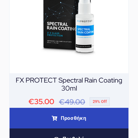
FX PROTECT Spectral Rain Coating
30ml
€
35.00
€
49.00
29% Off
Original
Η
price
τρέχουσα
Προσθήκη
was:
τιμή