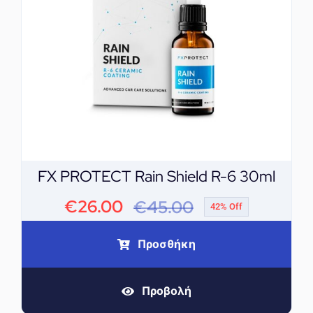
FX PROTECT Rain Shield R-6 30ml
€
26.00
€
45.00
42% Off
Original
Η
price
τρέχουσα
Προσθήκη
was:
τιμή
Προβολή
€45.00.
είναι: