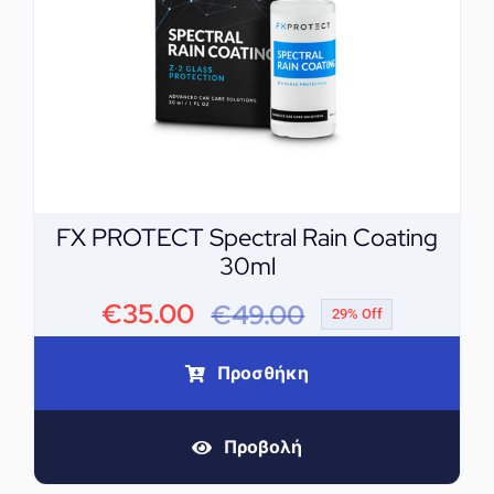
FX PROTECT Spectral Rain Coating
30ml
€
35.00
€
49.00
29% Off
Original
Η
price
τρέχουσα
Προσθήκη
was:
τιμή
Προβολή
€49.00.
είναι: