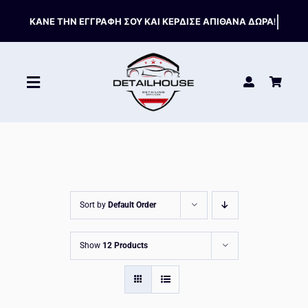
Skip
to
content
Toggle
Navigation
ΚΑΘΑΡΙΣΤΙΚΑ
ΣΥΝΤΗΡΗΣΗ
Sort by
Default Order
ΑΞΕΣΟΥΑΡ
Show
12 Products
HOT OFFERS