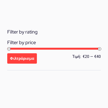
€35.00.
Filter by rating
Filter by price
Ελά
Μέγ
Τιμή:
€20
—
€40
Φιλτράρισμα
τιμή
τιμή