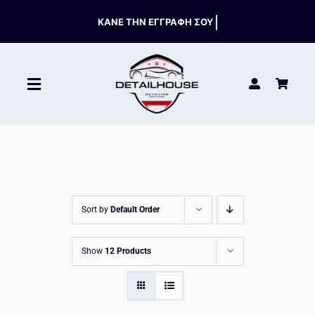
Skip
to
content
Toggle
Navigation
ΚΑΘΑΡΙΣΤΙΚΑ
ΣΥΝΤΗΡΗΣΗ
Sort by
Default Order
ΑΞΕΣΟΥΑΡ
Show
12 Products
HOT OFFERS