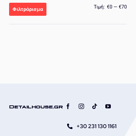
Ελά
Μέγ
Τιμή:
€0
—
€70
Φιλτράρισμα
τιμή
τιμή
Detailhouse.gr
+30 231 130 1161