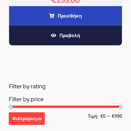
€
255.00
Προσθήκη
Προβολή
Filter by rating
Filter by price
Ελά
Μέγ
Τιμή:
€0
—
€990
Φιλτράρισμα
τιμή
τιμή